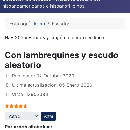
hispanoamericanos e hispanofilipinos.
Está aquí:
Inicio
Escudos
Hay 305 invitados y ningún miembro en línea
Con lambrequines y escudo
aleatorio
Publicado: 02 Octubre 2023
Última actualización: 05 Enero 2026
Visto: 13902389
Ratio:
4.5
/
5
Por favor, vote
Por orden alfabético: