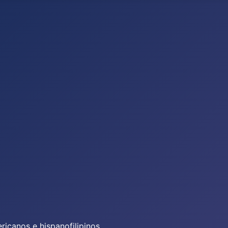
icanos e hispanofilipinos.