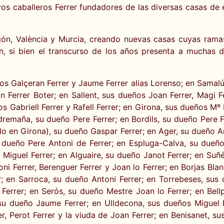
vos caballeros Ferrer fundadores de las diversas casas de
ón, València y Murcia, creando nuevas casas cuyas ramas 
n, si bien el transcurso de los años presenta a muchas de
os Galçeran Ferrer y Jaume Ferrer alias Lorenso; en Samalú
 Ferrer Boter; en Sallent, sus dueños Joan Ferrer, Magi F
 Gabriell Ferrer y Rafell Ferrer; en Girona, sus dueños Mº
remaña, su dueño Pere Ferrer; en Bordils, su dueño Pere Fe
o en Girona), su dueño Gaspar Ferrer; en Ager, su dueño A
 dueño Pere Antoni de Ferrer; en Espluga-Calva, su dueño
 Miguel Ferrer; en Alguaire, su dueño Janot Ferrer; en Suñé
i Ferrer, Berenguer Ferrer y Joan lo Ferrer; en Borjas Blan
; en Sarroca, su dueño Antoni Ferrer; en Torrebeses, sus 
Ferrer; en Serós, su dueño Mestre Joan lo Ferrer; en Bell
su dueño Jaume Ferrer; en Ulldecona, sus dueños Miguel Fe
rer, Perot Ferrer y la viuda de Joan Ferrer; en Benisanet, s