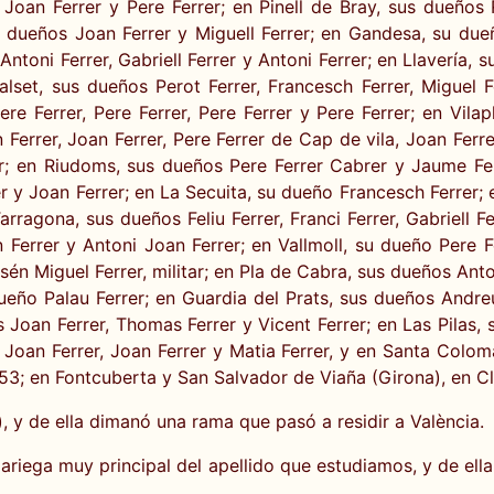
 Joan Ferrer y Pere Ferrer; en Pinell de Bray, sus dueños
us dueños Joan Ferrer y Miguell Ferrer; en Gandesa, su due
Antoni Ferrer, Gabriell Ferrer y Antoni Ferrer; en Llavería, 
lset, sus dueños Perot Ferrer, Francesch Ferrer, Miguel F
Pere Ferrer, Pere Ferrer, Pere Ferrer y Pere Ferrer; en Vi
Ferrer, Joan Ferrer, Pere Ferrer de Cap de vila, Joan Ferrer
r; en Riudoms, sus dueños Pere Ferrer Cabrer y Jaume Ferr
 y Joan Ferrer; en La Secuita, su dueño Francesch Ferrer; e
arragona, sus dueños Feliu Ferrer, Franci Ferrer, Gabriell 
Ferrer y Antoni Joan Ferrer; en Vallmoll, su dueño Pere Fer
n Miguel Ferrer, militar; en Pla de Cabra, sus dueños Anton
ueño Palau Ferrer; en Guardia del Prats, sus dueños Andreu 
Joan Ferrer, Thomas Ferrer y Vicent Ferrer; en Las Pilas,
 Joan Ferrer, Joan Ferrer y Matia Ferrer, y en Santa Colo
3; en Fontcuberta y San Salvador de Viaña (Girona), en Cla
), y de ella dimanó una rama que pasó a residir a València.
lariega muy principal del apellido que estudiamos, y de el