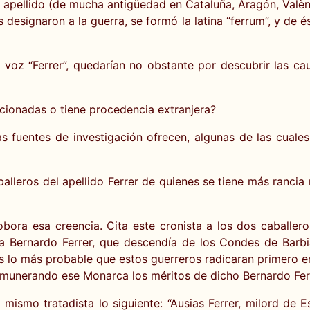
apellido (de mucha antigüedad en Cataluña, Aragón, València
designaron a la guerra, se formó la latina “ferrum”, y de ést
voz “Ferrer”, quedarían no obstante por descubrir las cau
ncionadas o tiene procedencia extranjera?
as fuentes de investigación ofrecen, algunas de las cual
balleros del apellido Ferrer de quienes se tiene más ranci
bora esa creencia. Cita este cronista a los dos caballe
aba Bernardo Ferrer, que descendía de los Condes de Barb
s lo más probable que estos guerreros radicaran primero en 
 remunerando ese Monarca los méritos de dicho Bernardo Fer
el mismo tratadista lo siguiente: “Ausias Ferrer, milord de