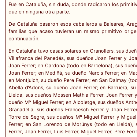
Fue en Cataluña, sin duda, donde radicaron los primiti
que en ninguna otra parte.
De Cataluña pasaron esos caballeros a Baleares, Arag
familias que acaso tuvieran un mismo primitivo orige
continuación.
En Cataluña tuvo casas solares en Granollers, sus dueñ
Villafranca del Panedés, sus dueños Joan Ferrer y Joan
Joan Ferrer; en Cardona (todo en Barcelona), sus dueños
Joan Ferrer; en Mediñá, su dueño Narcis Ferrer; en Mad
en Montjuich, su dueño Pere Ferrer; en San Dalmay (tod
Abella d’Adons, su dueño Joan Ferrer; en Barruera, su
Lleida, sus dueños Mossén Mathia Ferrer, Joan Ferrer y
dueño Mº Miguel Ferrer; en Alcoletge, sus dueños Anthon
Granadella, sus dueños Francesch Ferrer y Joan Ferrer
Torre de Segre, sus dueños Mº Miguel Ferrer y Miguel 
Ferrer; en San Lorenzo de Morúnys (todo en Lleida), 
Ferrer, Joan Ferrer, Luis Ferrer, Miguel Ferrer, Pere Fer