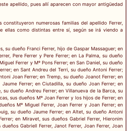
 este apellido, pues allí aparecen con mayor antigüedad
constituyeron numerosas familias del apellido Ferrer,
 ellas como distintas entre sí, según se irá viendo a
s, su dueño Franci Ferrer, hijo de Gaspar Massaguer; en
errer, Pere Ferrer y Pere Ferrer; en La Palma, su dueño
 Miguel Ferrer y Mº Pons Ferrer; en San Daniel, su dueño
rrer; en Sant Andreu del Terri, su dueño Antoni Ferrer;
ntoni Joan Ferrer; en Tremp, su dueño Joanot Ferrer; en
 Jaume Ferrer; en Ciutadilla, su dueño Joan Ferrer; en
, su dueño Andreu Ferrer; en Villanueva de la Barca, su
cas, sus dueños Mº Joan Ferrer y los hijos de Ferrer; en
dueños Mº Miguel Ferrer, Joan Ferrer y Joan Ferrer; en
puig, su dueño Jaume Ferrer; en Altet, su dueño Antoni
rrer; en Miravet, sus dueños Gabriel Ferrer, Hieronim
us dueños Gabriell Ferrer, Janot Ferrer, Joan Ferrer, Joan