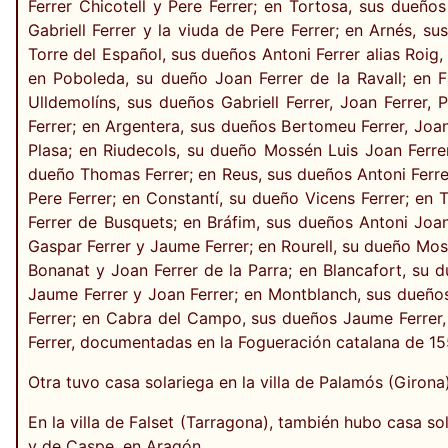
Ferrer Chicotell y Pere Ferrer; en Tortosa, sus dueños
Gabriell Ferrer y la viuda de Pere Ferrer; en Arnés, s
Torre del Español, sus dueños Antoni Ferrer alias Roig, 
en Poboleda, su dueño Joan Ferrer de la Ravall; en Fa
Ulldemolíns, sus dueños Gabriell Ferrer, Joan Ferrer, 
Ferrer; en Argentera, sus dueños Bertomeu Ferrer, Joan 
Plasa; en Riudecols, su dueño Mossén Luis Joan Ferre
dueño Thomas Ferrer; en Reus, sus dueños Antoni Ferrer
Pere Ferrer; en Constantí, su dueño Vicens Ferrer; en T
Ferrer de Busquets; en Bráfim, sus dueños Antoni Joan 
Gaspar Ferrer y Jaume Ferrer; en Rourell, su dueño Mossé
Bonanat y Joan Ferrer de la Parra; en Blancafort, su d
Jaume Ferrer y Joan Ferrer; en Montblanch, sus dueños 
Ferrer; en Cabra del Campo, sus dueños Jaume Ferrer,
Ferrer, documentadas en la Fogueración catalana de 155
Otra tuvo casa solariega en la villa de Palamós (Girona
En la villa de Falset (Tarragona), también hubo casa so
y de Caspe, en Aragón.