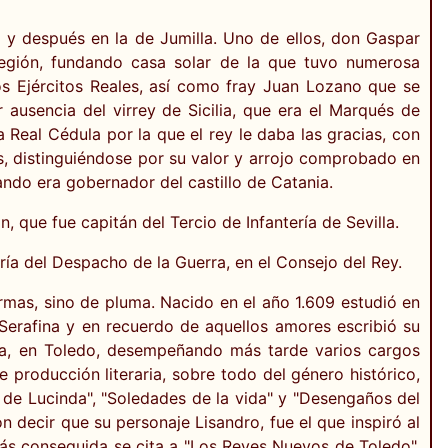
a y después en la de Jumilla. Uno de ellos, don Gaspar
región, fundando casa solar de la que tuvo numerosa
s Ejércitos Reales, así como fray Juan Lozano que se
ausencia del virrey de Sicilia, que era el Marqués de
a Real Cédula por la que el rey le daba las gracias, con
mas, distinguiéndose por su valor y arrojo comprobado en
ando era gobernador del castillo de Catania.
 que fue capitán del Tercio de Infantería de Sevilla.
ía del Despacho de la Guerra, en el Consejo del Rey.
armas, sino de pluma. Nacido en el año 1.609 estudió en
erafina y en recuerdo de aquellos amores escribió su
era, en Toledo, desempeñando más tarde varios cargos
producción literaria, sobre todo del género histórico,
s de Lucinda", "Soledades de la vida" y "Desengaños del
 decir que su personaje Lisandro, fue el que inspiró al
más conseguida se cita a "Los Reyes Nuevos de Toledo",