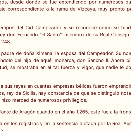
rgos, desde donde se fue extendiendo por numerosos punt
aje correspondiente a la rama de Vizcaya, muy pronto p
 tiempos del Cid Campeador y se reconoce como su fund
rey don Fernando "el Santo", miembro de su Real Consejo 
.248.
 el padre de doña Ximena, la esposa del Campeador. Su n
iéndolo del hijo de aquél monarca, don Sancho II. Ahora 
ud, se mostraba en él tal fuerza y vigor, que nadie le 
 a sus reyes en cuantas empresas bélicas fueron emprendid
os, rey de Sicilia, hay constancia de que se distinguió not
le hizo merced de numerosos privilegios.
nte de Aragón cuando en el año 1.265, este fue a la front
ta en los registros y en la sentencia dictada por la Real 
a.