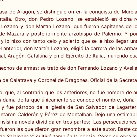
asa de Aragón, se distinguieron en la conquista de Murci
alla. Otro, don Pedro Lozano, se estableció en dicha 
Lozano y don Martín Lozano, que fueron capitanes de lo
o de Mazara y posteriormente arzobispo de Palermo. Y por 
 lo hizo con tanto celo y acierto que se le hizo llegar un
l anterior, don Martín Lozano, eligió la carrera de las ar
, Aragón, Cataluña y en el Ejército de Italia, muriendo cu
hechos de armas: se trató de don Fernando Lozano y Avellán,
de Calatrava y Coronel de Dragones, Oficial de la Secretar
o, que, al contrario que los anteriores, no fue hombre de 
 dama de la que únicamente se conoce el nombre, doña S
e y fue párroco de la Iglesia de San Salvador de Lagart
ontaron Calderón y Pérez de Montalbán. Dejó una estimable 
nsísima novela dividida en tres partes: "Las persecucione
fueron las que dieron gran renombre a este autor. Baste con
 de Salamanca", cultivó también la poesía. Como su obra 