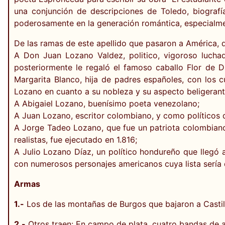
una conjunción de descripciones de Toledo, biografí
poderosamente en la generación romántica, especialmen
De las ramas de este apellido que pasaron a América, d
A Don Juan Lozano Valdez, politico, vigoroso lucha
posteriormente le regaló el famoso caballo Flor de 
Margarita Blanco, hija de padres españoles, con los c
Lozano en cuanto a su nobleza y su aspecto beligerante
A Abigaiel Lozano, buenísimo poeta venezolano;
A Juan Lozano, escritor colombiano, y como políticos
A Jorge Tadeo Lozano, que fue un patriota colombiano
realistas, fue ejecutado en 1.816;
A Julio Lozano Díaz, un político hondureño que llegó a
con numerosos personajes americanos cuya lista sería
Armas
1.-
Los de las montañas de Burgos que bajaron a Castill
2.-
Otros traen: En campo de plata, cuatro bandas de a