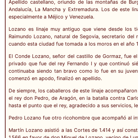
Apellido castellano, oriundo de las montañas de Bu
Andalucía, La Mancha y Extremadura. Los de este lin
especialmente a Méjico y Venezuela.
Lozano es linaje muy antiguo que viene desde los
Raimundo Lozano, natural de Segovia, secretario del 
cuando esta ciudad fue tomada a los moros en el año 1
El Conde Lozano, señor del castillo de Gormaz, fue
privado que fue del rey Fernando I y que continuó s
continuaba siendo tan bravo como lo fue en su juvent
comenzó en apodo, finalizó en apellido.
De siempre, los caballeros de este linaje acompañaron
el rey don Pedro, de Aragón, en la batalla contra Carl
hasta el punto que el rey, agradecido a sus servicios, 
Pedro Lozano fue otro ricohombre que acompañó al infa
Martín Lozano asistió a las Cortes de 1.414 y así cons
1.566 en favor de don Miguel de Lozano, vecino de Lun