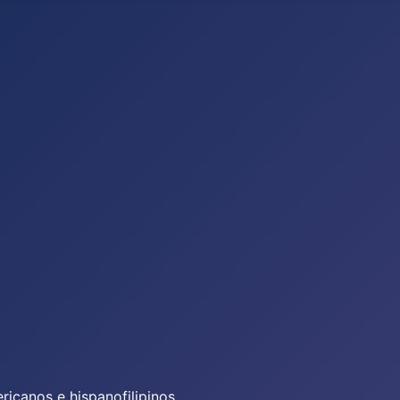
icanos e hispanofilipinos.