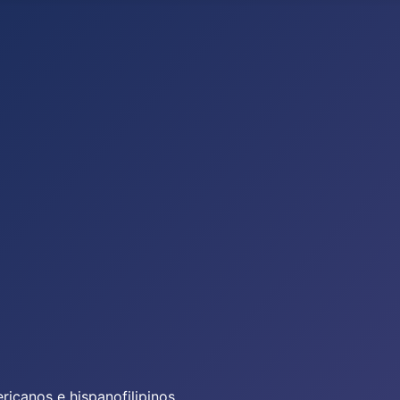
icanos e hispanofilipinos.