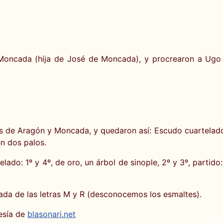
oncada (hija de José de Moncada), y procrearon a Ugo 
s de Aragón y Moncada, y quedaron así: Escudo cuartelado: 1
en dos palos.
ado: 1º y 4º, de oro, un árbol de sinople, 2º y 3º, partido
da de las letras M y R (desconocemos los esmaltes).
esía de
blasonari.net