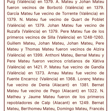
Puig (València) en 1379. A. Mateu y Johan Mateu
fueron vecinos de Borbotó (València) en 1379.
García Mateu fue vecino de Torrente (València) en
1379. N. Mateu fue vecino de Quart de Poblet
(València) en 1379. Johan Mateu fue vecino de
Ruzafa (València) en 1379. Pere Mateu fue de los
primeros vecinos de Silla (València) en 1248-1260.
Guillem Mateu, Johan Mateu, Johan Mateu, Pere
Mateu y Thomas Mateu fueron vecinos de Alzira
(València) en 1399. Anthoni Mateu, Bernal Mateu y
Pere Mateu fueron vecinos cristianos de Xàtiva
(València) en 1421. P. Mateu fue vecino de Gandía
(València) en 1373. Arnau Mateu fue vecino de
Fuente Encarroz (València) en 1368. Lorenç Mateu
fue vecino de Denia (Alacant) en 1381. Bernat
Mateu fue vecino de Pego (Alacant) en 1322. N.
Matheu y Jaume Mateu fueron de los primeros
repobladores de Calp (Alacant) en 1249. Bernat
Mateu, Berthomeu Mateu, Domingo Mateu, Francés