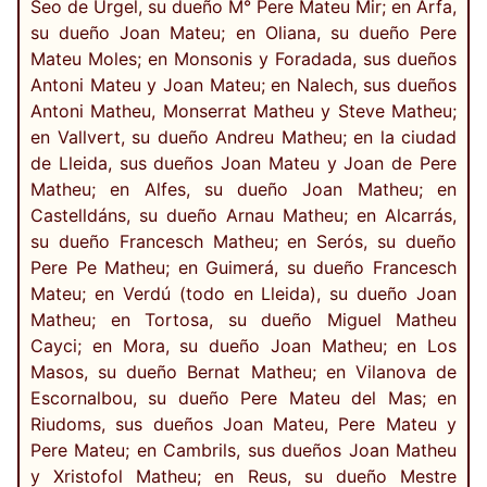
Seo de Urgel, su dueño M° Pere Mateu Mir; en Arfa,
su dueño Joan Mateu; en Oliana, su dueño Pere
Mateu Moles; en Monsonis y Foradada, sus dueños
Antoni Mateu y Joan Mateu; en Nalech, sus dueños
Antoni Matheu, Monserrat Matheu y Steve Matheu;
en Vallvert, su dueño Andreu Matheu; en la ciudad
de Lleida, sus dueños Joan Mateu y Joan de Pere
Matheu; en Alfes, su dueño Joan Matheu; en
Castelldáns, su dueño Arnau Matheu; en Alcarrás,
su dueño Francesch Matheu; en Serós, su dueño
Pere Pe Matheu; en Guimerá, su dueño Francesch
Mateu; en Verdú (todo en Lleida), su dueño Joan
Matheu; en Tortosa, su dueño Miguel Matheu
Cayci; en Mora, su dueño Joan Matheu; en Los
Masos, su dueño Bernat Matheu; en Vilanova de
Escornalbou, su dueño Pere Mateu del Mas; en
Riudoms, sus dueños Joan Mateu, Pere Mateu y
Pere Mateu; en Cambrils, sus dueños Joan Matheu
y Xristofol Matheu; en Reus, su dueño Mestre