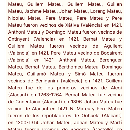
Mateu, Guillem Mateu, Guillem Mateu, Guillen
Mateu, Jachme Mateu, Johan Mateu, Loreng Mateu,
Nicolau Mateu, Pere Mateu, Pere Mateu y Pere
Mateu fueron vecinos de Xàtiva (València) en 1421.
Anthoni Mateu y Domingo Mateu fueron vecinos de
Ontinyent (València) en 1421. Bernat Mateu y
Guillem Mateu fueron vecinos de Agullent
(València) en 1421. Pere Mateu vecino de Bocairent
(València) en 1421. Anthoni Mateu, Berenguer
Mateu, Bernat Mateu, Berthomeu Mateu, Domingo
Mateu, Guillamó Mateu y Simó Mateu fueron
vecinos de Benigánim (València) en 1421. Guillem
Mateu fue de los primeros vecinos de Alcoi
(Alacant) en 1263-1264. Bernat Mateu fue vecino
de Cocentaina (Alacant) en 1396. Johan Mateu fue
vecino de Alacant en 1421. N. Mateu y Pere Mateu
fueron de los repobladores de Orihuela (Alacant)
en 1300-1314. Johan Mateu, Johan Mateu y Martí
Mateu fueron vecinos de Segorbe (Castelló) en