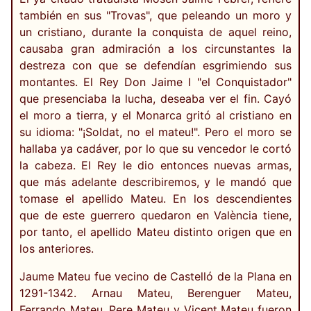
también en sus "Trovas", que peleando un moro y
un cristiano, durante la conquista de aquel reino,
causaba gran admiración a los circunstantes la
destreza con que se defendían esgrimiendo sus
montantes. El Rey Don Jaime I "el Conquistador"
que presenciaba la lucha, deseaba ver el fin. Cayó
el moro a tierra, y el Monarca gritó al cristiano en
su idioma: "¡Soldat, no el mateu!". Pero el moro se
hallaba ya cadáver, por lo que su vencedor le cortó
la cabeza. El Rey le dio entonces nuevas armas,
que más adelante describiremos, y le mandó que
tomase el apellido Mateu. En los descendientes
que de este guerrero quedaron en València tiene,
por tanto, el apellido Mateu distinto origen que en
los anteriores.
Jaume Mateu fue vecino de Castelló de la Plana en
1291-1342. Arnau Mateu, Berenguer Mateu,
Ferrando Mateu, Pere Mateu y Vicent Mateu fueron