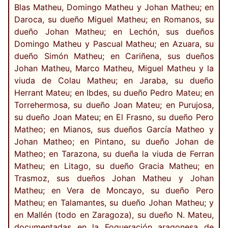
Blas Matheu, Domingo Matheu y Johan Matheu; en
Daroca, su dueño Miguel Matheu; en Romanos, su
dueño Johan Matheu; en Lechón, sus dueños
Domingo Matheu y Pascual Matheu; en Azuara, su
dueño Simón Matheu; en Cariñena, sus dueños
Johan Matheu, Marco Matheu, Miguel Matheu y la
viuda de Colau Matheu; en Jaraba, su dueño
Herrant Mateu; en Ibdes, su dueño Pedro Mateu; en
Torrehermosa, su dueño Joan Mateu; en Purujosa,
su dueño Joan Mateu; en El Frasno, su dueño Pero
Matheo; en Mianos, sus dueños García Matheo y
Johan Matheo; en Pintano, su dueño Johan de
Matheo; en Tarazona, su dueña la viuda de Ferran
Matheu; en Litago, su dueño Gracia Matheu; en
Trasmoz, sus dueños Johan Matheu y Johan
Matheu; en Vera de Moncayo, su dueño Pero
Matheu; en Talamantes, su dueño Johan Matheu; y
en Mallén (todo en Zaragoza), su dueño N. Mateu,
documentadas en la Fogueración aragonesa de