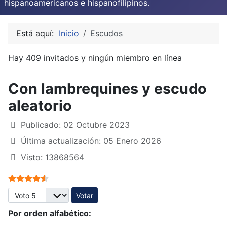
hispanoamericanos e hispanofilipinos.
Está aquí:
Inicio
Escudos
Hay 409 invitados y ningún miembro en línea
Con lambrequines y escudo
aleatorio
Publicado: 02 Octubre 2023
Última actualización: 05 Enero 2026
Visto: 13868564
Ratio:
4.5
/
5
Por favor, vote
Por orden alfabético: