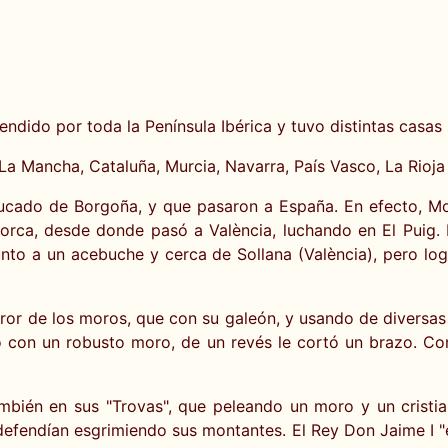
endido por toda la Península Ibérica y tuvo distintas casas
 La Mancha, Cataluña, Murcia, Navarra, País Vasco, La Rioja
 Ducado de Borgoña, y que pasaron a España. En efecto, M
rca, desde donde pasó a València, luchando en El Puig. P
nto a un acebuche y cerca de Sollana (València), pero logr
rror de los moros, que con su galeón, y usando de diversas
 con un robusto moro, de un revés le cortó un brazo. Con
ambién en sus "Trovas", que peleando un moro y un cristi
 defendían esgrimiendo sus montantes. El Rey Don Jaime I "