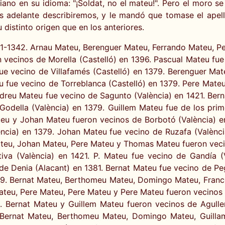
stiano en su idioma: "¡Soldat, no el mateu!". Pero el moro 
s adelante describiremos, y le mandó que tomase el apell
 distinto origen que en los anteriores.
91-1342. Arnau Mateu, Berenguer Mateu, Ferrando Mateu, Pe
 vecinos de Morella (Castelló) en 1396. Pascual Mateu fue
fue vecino de Villafamés (Castelló) en 1379. Berenguer Ma
fue vecino de Torreblanca (Castelló) en 1379. Pere Mateu
Andreu Mateu fue vecino de Sagunto (València) en 1421. Be
odella (València) en 1379. Guillem Mateu fue de los pri
teu y Johan Mateu fueron vecinos de Borbotó (València) e
ència) en 1379. Johan Mateu fue vecino de Ruzafa (Valènci
ateu, Johan Mateu, Pere Mateu y Thomas Mateu fueron vecin
iva (València) en 1421. P. Mateu fue vecino de Gandía 
 de Denia (Alacant) en 1381. Bernat Mateu fue vecino de P
49. Bernat Mateu, Berthomeu Mateu, Domingo Mateu, Francé
eu, Pere Mateu, Pere Mateu y Pere Mateu fueron vecinos 
. Bernat Mateu y Guillem Mateu fueron vecinos de Agulle
u, Bernat Mateu, Berthomeu Mateu, Domingo Mateu, Guill