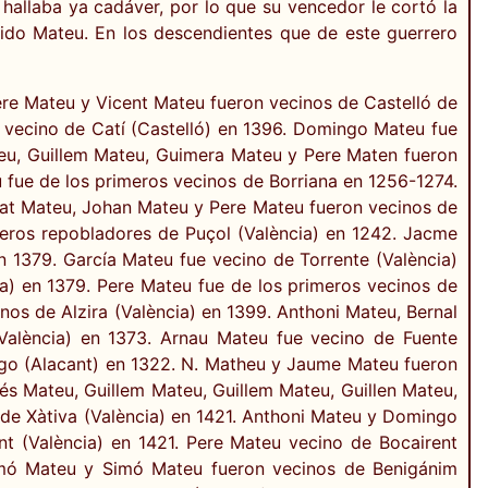
se hallaba ya cadáver, por lo que su vencedor le cortó la
ido Mateu. En los descendientes que de este guerrero
re Mateu y Vicent Mateu fueron vecinos de Castelló de
 vecino de Catí (Castelló) en 1396. Domingo Mateu fue
teu, Guillem Mateu, Guimera Mateu y Pere Maten fueron
 fue de los primeros vecinos de Borriana en 1256-1274.
rnat Mateu, Johan Mateu y Pere Mateu fueron vecinos de
meros repobladores de Puçol (València) en 1242. Jacme
n 1379. García Mateu fue vecino de Torrente (València)
a) en 1379. Pere Mateu fue de los primeros vecinos de
os de Alzira (València) en 1399. Anthoni Mateu, Bernal
(València) en 1373. Arnau Mateu fue vecino de Fuente
ego (Alacant) en 1322. N. Matheu y Jaume Mateu fueron
s Mateu, Guillem Mateu, Guillem Mateu, Guillen Mateu,
de Xàtiva (València) en 1421. Anthoni Mateu y Domingo
nt (València) en 1421. Pere Mateu vecino de Bocairent
amó Mateu y Simó Mateu fueron vecinos de Benigánim