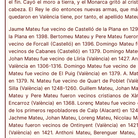
el fin. Cayó el moro a tierra, y el Monarca gritó al cri
cabeza. El Rey le dio entonces nuevas armas, que má
quedaron en València tiene, por tanto, el apellido Mateu
Jaume Mateu fue vecino de Castelló de la Plana en 12
la Plana en 1398. Bertomeu Mateu y Pere Mateu fueron
vecino de Forcall (Castelló) en 1396. Domingo Mateu 
vecinos de Cabanes (Castelló) en 1379. Domingo Mateu 
Johan Mateu fue vecino de Lliria (València) en 1427. 
València en 1306-1316. Domingo Mateu fue vecino de G
Mateu fue vecino de El Puig (València) en 1379. A. Ma
en 1379. N. Mateu fue vecino de Quart de Poblet (Val
Silla (València) en 1248-1260. Guillem Mateu, Johan M
Mateu y Pere Mateu fueron vecinos cristianos de Xàt
Encarroz (València) en 1368. Lorenç Mateu fue vecino
de los primeros repobladores de Calp (Alacant) en 12
Jachme Mateu, Johan Mateu, Loreng Mateu, Nicolau Mat
Mateu fueron vecinos de Ontinyent (València) en 1421
(València) en 1421. Anthoni Mateu, Berenguer Mate