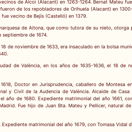
 vecinos de Alcoi (Alacant) en 1263-1264. Bernat Mateu f
 fueron de los repobladores de Orihuela (Alacant) en 130
fue vecino de Bejís (Castelló) en 1379.
, marquesa de Aitona, que como tutora de su nieto, otorga
de septiembre de 1674.
 18 de noviembre de 1633, era insaculado en la bolsa munici
640.
ciudad de València, en los años de 1635-1636, el 18 de n
1618, Doctor en Jurisprudencia, caballero de Montesa e
al y Civil de la Audencia de València. Alcaide de Casa y
l año de 1680. Expediente matrimonial del año 1661, con
Madrid. Fue hijo de Juan Bta. Mateu y Pellicer, natural d
. Expediente matrimonial del año 1679, con Tomasa Vidal d