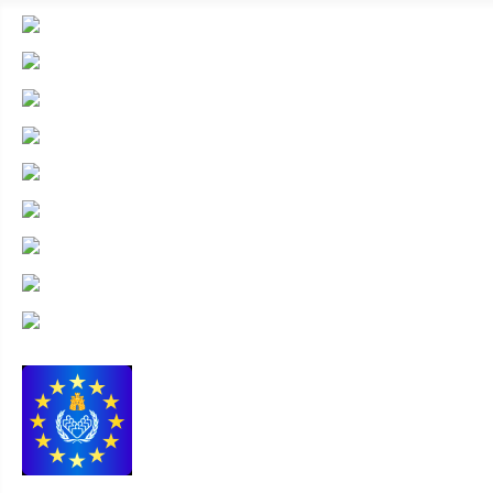
heraldicahispana.com
Escudos con lambrequines
Todo escudos
Glosario heráldico básico
Legislación heráldica
Cuarteles
Composición
Preguntas frecuentes
Contacto
Colección de escudos heráldicos españoles, hispanoamer