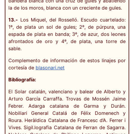
bandera blanca con una cruz de gules y abatiendo
la de los moros, blanca con un creciente de gules.
13.-
Los Miquel, del Rosselló. Escudo cuartelado:
1º, de plata un sol de gules; 2º, de púrpura, una
espada de plata en banda; 3º, de azur, dos leones
afrontados de oro y 4º, de plata, una torre de
sable.
Complemento de información de estos linajes por
cortesía de
blasonari.net
Bibliografía:
El Solar catalán, valenciano y balear de Alberto y
Arturo García Carraffa. Trovas de Mossén Jaime
Febrer. Adarga catalana de Garma y Durán.
Nobiliari General Catalá de Félix Domenech y
Roura. Heràldica Catalana de Francesc d’A. Ferrer i
Vives. Sigil.lografia Catalana de Ferran de Sagarra.