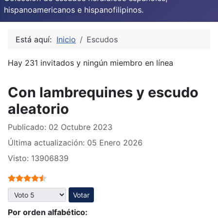
hispanoamericanos e hispanofilipinos.
Está aquí:
Inicio
Escudos
Hay 231 invitados y ningún miembro en línea
Con lambrequines y escudo
aleatorio
Publicado: 02 Octubre 2023
Última actualización: 05 Enero 2026
Visto: 13906839
Ratio:
4.5
/
5
Por favor, vote
Por orden alfabético: