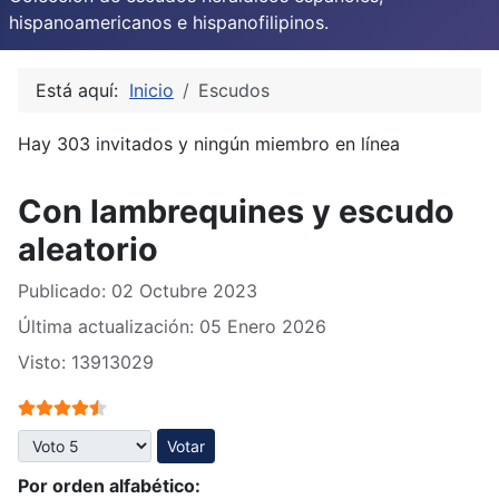
hispanoamericanos e hispanofilipinos.
Está aquí:
Inicio
Escudos
Hay 303 invitados y ningún miembro en línea
Con lambrequines y escudo
aleatorio
Publicado: 02 Octubre 2023
Última actualización: 05 Enero 2026
Visto: 13913029
Ratio:
4.5
/
5
Por favor, vote
Por orden alfabético: