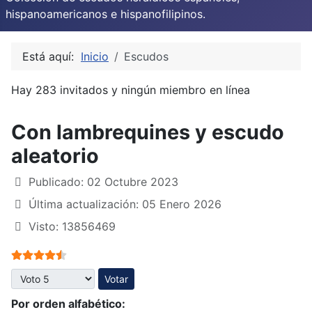
hispanoamericanos e hispanofilipinos.
Está aquí:
Inicio
Escudos
Hay 283 invitados y ningún miembro en línea
Con lambrequines y escudo
aleatorio
Publicado: 02 Octubre 2023
Última actualización: 05 Enero 2026
Visto: 13856469
Ratio:
4.5
/
5
Por favor, vote
Por orden alfabético: