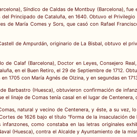
arcelona), Síndico de Caldas de Montbuy (Barcelona), fue 
 del Principado de Cataluña, en 1640. Obtuvo el Privilegio
res de María Comes y Sors, que casó con Rafael Francisc
tell de Ampurdán, originario de La Bisbal, obtuvo el pri
 de Calaf (Barcelona), Doctor en Leyes, Consejero Real,
luña, en el Buen Retiro, el 29 de Septiembre de 1712. Obtuv
 en 1705 con María Agnés de Olzina, y en segundas en 1713
e Barbastro (Huesca), obtuvieron confirmación de infanz
 el linaje de Comas tenía casal en el lugar de Centenera,
mas, natural y vecino de Centenera, y éste, a su vez, l
s Cortes de 1626 bajo el título "Forma de la insaculación d
s infanzones, como constaba en las letras originales exh
al (Huesca), contra el Alcalde y Ayuntamiento de la mism