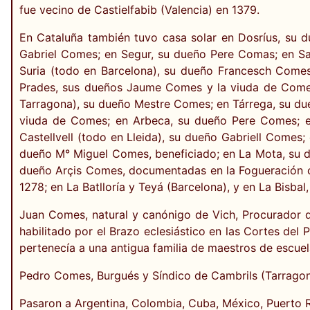
fue vecino de Castielfabib (Valencia) en 1379.
En Cataluña también tuvo casa solar en Dosríus, su 
Gabriel Comes; en Segur, su dueño Pere Comas; en S
Suria (todo en Barcelona), su dueño Francesch Come
Prades, sus dueños Jaume Comes y la viuda de Comes
Tarragona), su dueño Mestre Comes; en Tárrega, su du
viuda de Comes; en Arbeca, su dueño Pere Comes; e
Castellvell (todo en Lleida), su dueño Gabriell Come
dueño M° Miguel Comes, beneficiado; en La Mota, su d
dueño Arçis Comes, documentadas en la Fogueración 
1278; en La Batlloría y Teyá (Barcelona), y en La Bisbal
Juan Comes, natural y canónigo de Vich, Procurador d
habilitado por el Brazo eclesiástico en las Cortes de
pertenecía a una antigua familia de maestros de escue
Pedro Comes, Burgués y Síndico de Cambrils (Tarragona
Pasaron a Argentina, Colombia, Cuba, México, Puerto 