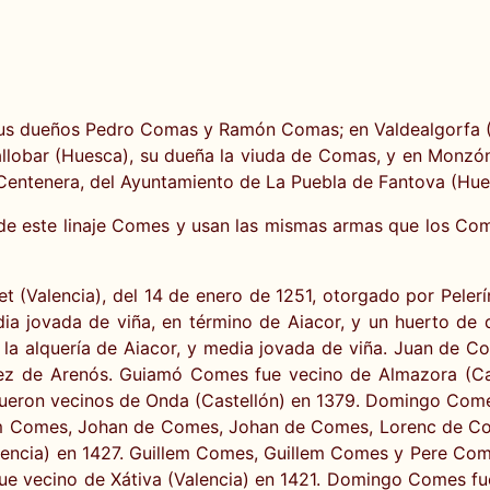
, sus dueños Pedro Comas y Ramón Comas; en Valdealgorfa (
allobar (Huesca), su dueña la viuda de Comas, y en Monz
 Centenera, del Ayuntamiento de La Puebla de Fantova (Hue
 de este linaje Comes y usan las mismas armas que los Co
t (Valencia), del 14 de enero de 1251, otorgado por Peler
dia jovada de viña, en término de Aiacor, y un huerto d
 la alquería de Aiacor, y media jovada de viña. Juan de Com
ez de Arenós. Guiamó Comes fue vecino de Almazora (Cast
ron vecinos de Onda (Castellón) en 1379. Domingo Comes f
lem Comes, Johan de Comes, Johan de Comes, Lorenc de C
lencia) en 1427. Guillem Comes, Guillem Comes y Pere Co
fue vecino de Xátiva (Valencia) en 1421. Domingo Comes fu