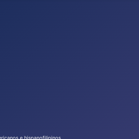
icanos e hispanofilipinos.