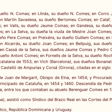
dueño N. Comas; en Llinás, su dueño N. Comes; en Corro
an Martín Savadesa, su dueño Bertomeu Comas; en Calaf,
s; en Valls, su dueño Jaume Comas; en Gandesa, su dueñ
; en La Selva, su dueña la viuda de Mestre Joan Comes; 
eño Pere Comas; en Preixéns, su dueño Guillem Comes; en L
n Alcarrás, su dueño Joan Comes; en Bellpuig, sus du
s; en Cassá de la Selva, sus dueños Jaume Comas y Pedro
ueño Antoni Comes; en Fornells de la Selva, su dueño Roch
catalana de 1553; en Vich (Barcelona), sus dueños Bonan
, Castelló de Ampurias y Corsá (Girona), citadas en el siglo 
e Juan de Margarit, Obispo de Elna, en 1454; y Procurad
l Principado de Cataluña, en 1454 y 1460. Descendía de Pe
la, entre los que contaban su abuelo Berenguer Comes en 1
), asistió como Síndico del Brazo Real en las Cortes del P
Rico, República Dominicana y Uruguay.