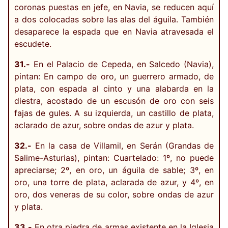
coronas puestas en jefe, en Navia, se reducen aquí
a dos colocadas sobre las alas del águila. También
desaparece la espada que en Navia atravesada el
escudete.
31.-
En el Palacio de Cepeda, en Salcedo (Navia),
pintan: En campo de oro, un guerrero armado, de
plata, con espada al cinto y una alabarda en la
diestra, acostado de un escusón de oro con seis
fajas de gules. A su izquierda, un castillo de plata,
aclarado de azur, sobre ondas de azur y plata.
32.-
En la casa de Villamil, en Serán (Grandas de
Salime-Asturias), pintan: Cuartelado: 1º, no puede
apreciarse; 2º, en oro, un águila de sable; 3º, en
oro, una torre de plata, aclarada de azur, y 4º, en
oro, dos veneras de su color, sobre ondas de azur
y plata.
33.-
En otra piedra de armas existente en la Iglesia