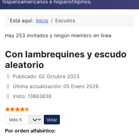
hispanoamericanos e hispanofilipinos.
Está aquí:
Inicio
Escudos
Hay 253 invitados y ningún miembro en línea
Con lambrequines y escudo
aleatorio
Publicado: 02 Octubre 2023
Última actualización: 05 Enero 2026
Visto: 13863838
Ratio:
4.5
/
5
Por favor, vote
Por orden alfabético: