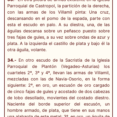
Parroquial de Castropol, la partición de la derecha,
con las armas de los Villamil pinta: Una cruz,
descansando en el pomo de la espada, parte con
esta el escudo en palo. A su diestra, una, de las
águilas descansa sobre un peñasco puesto sobre
tres fajas de gules, a su vez sobre ondas de azur y
plata. A la izquierda el castillo de plata y bajo él la
otra águila, volante.
34.-
En otro escudo de la Sacristía de la Iglesia
Parroquial de Plantón (Vegadeo-Asturias) los
cuarteles 2º, 3º y 4º, llevan las armas de Villamil,
mezcladas con las de Navia-Osorio, en la forma
siguiente: 2º, en oro, un escusón de oro cargado
de cinco fajas de gules y acostado de dos cabezas
de lobo desollado, movientes del costado diestro.
Naciente del borde superior del escusón, un
hombre armado, de plata, que tiene en sus manos
una alabarda de este metal; 3º, en oro, un águila de