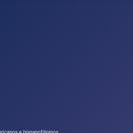
icanos e hispanofilipinos.