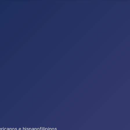
icanos e hispanofilipinos.