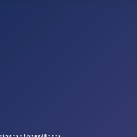
icanos e hispanofilipinos.