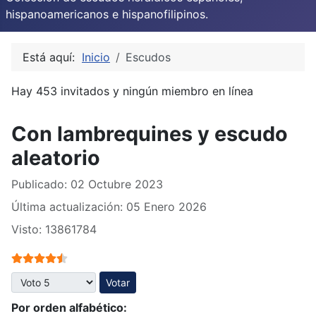
hispanoamericanos e hispanofilipinos.
Está aquí:
Inicio
Escudos
Hay 453 invitados y ningún miembro en línea
Con lambrequines y escudo
aleatorio
Publicado: 02 Octubre 2023
Última actualización: 05 Enero 2026
Visto: 13861784
Ratio:
4.5
/
5
Por favor, vote
Por orden alfabético: