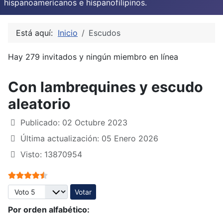
hispanoamericanos e hispanofilipinos.
Está aquí:
Inicio
Escudos
Hay 279 invitados y ningún miembro en línea
Con lambrequines y escudo
aleatorio
Publicado: 02 Octubre 2023
Última actualización: 05 Enero 2026
Visto: 13870954
Ratio:
4.5
/
5
Por favor, vote
Por orden alfabético: