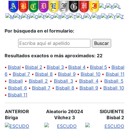
Por búsqueda en el formulario:
Resultados exactos o más aproximados: 22
•
Bisbal
•
Bisbal 2
•
Bisbal 3
•
Bisbal 4
•
Bisbal 5
•
Bisbal
6
•
Bisbal 7
•
Bisbal 8
•
Bisbal 9
•
Bisbal 10
•
Bisbal 11
•
Bisball
•
Bisball 2
•
Bisball 3
•
Bisball 4
•
Bisball 5
•
Bisball 6
•
Bisball 7
•
Bisball 8
•
Bisball 9
•
Bisball 10
•
Bisball 11
ANTERIOR
Aleatorio 26024
SIGUIENTE
Biriga
Vílchez 3
Bisbal 2