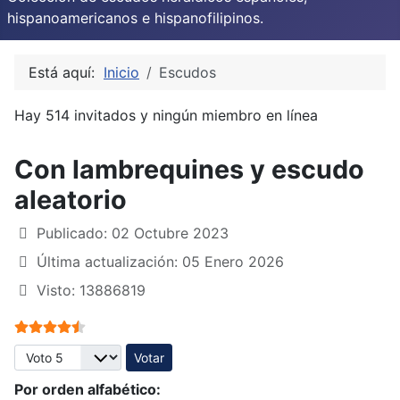
hispanoamericanos e hispanofilipinos.
Está aquí:
Inicio
Escudos
Hay 514 invitados y ningún miembro en línea
Con lambrequines y escudo
aleatorio
Publicado: 02 Octubre 2023
Última actualización: 05 Enero 2026
Visto: 13886819
Ratio:
4.5
/
5
Por favor, vote
Por orden alfabético: