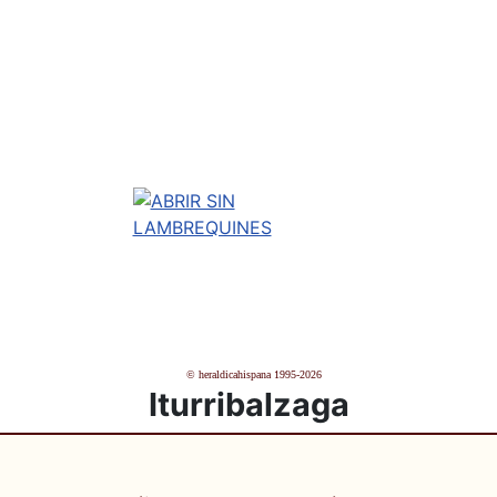
© heraldicahispana 1995-2026
Iturribalzaga