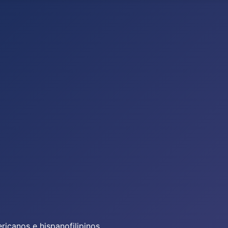
icanos e hispanofilipinos.