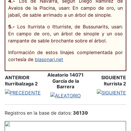
4.-
Los de Navarra, según Diego Ramírez de
Avalos de la Piscina, usan: En campo de oro, un
jabalí, de sable arrimado a un árbol de sinople.
5.-
Los Iturrista o Itturriste, de Bussunarits, usan:
En campo de oro, un árbol de sinople y un oso
rampante de sable brochante sobre el árbol.
Información de estos linajes complementada por
cortesía de
blasonari.net
Aleatorio 14071
ANTERIOR
SIGUIENTE
García de la
Iturribalzaga 2
Iturrista 2
Barrera
Registros en la base de datos:
36139