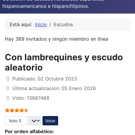
hispanoamericanos e hispanofilipinos.
Está aquí:
Inicio
Escudos
Hay 389 invitados y ningún miembro en línea
Con lambrequines y escudo
aleatorio
Publicado: 02 Octubre 2023
Última actualización: 05 Enero 2026
Visto: 13887468
Ratio:
4.5
/
5
Por favor, vote
Por orden alfabético: