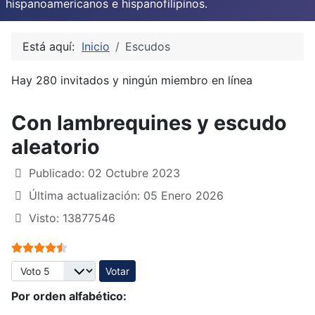
hispanoamericanos e hispanofilipinos.
Está aquí:
Inicio
Escudos
Hay 280 invitados y ningún miembro en línea
Con lambrequines y escudo
aleatorio
Publicado: 02 Octubre 2023
Última actualización: 05 Enero 2026
Visto: 13877546
Ratio:
4.5
/
5
Por favor, vote
Por orden alfabético: