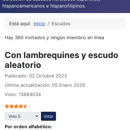
hispanoamericanos e hispanofilipinos.
Está aquí:
Inicio
Escudos
Hay 360 invitados y ningún miembro en línea
Con lambrequines y escudo
aleatorio
Publicado: 02 Octubre 2023
Última actualización: 05 Enero 2026
Visto: 13884034
Ratio:
4.5
/
5
Por favor, vote
Por orden alfabético: