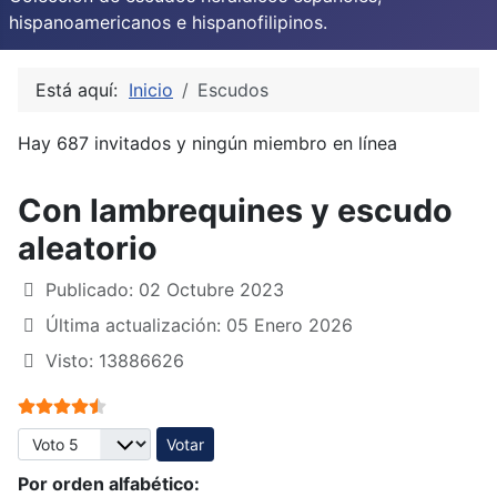
hispanoamericanos e hispanofilipinos.
Está aquí:
Inicio
Escudos
Hay 687 invitados y ningún miembro en línea
Con lambrequines y escudo
aleatorio
Publicado: 02 Octubre 2023
Última actualización: 05 Enero 2026
Visto: 13886626
Ratio:
4.5
/
5
Por favor, vote
Por orden alfabético: