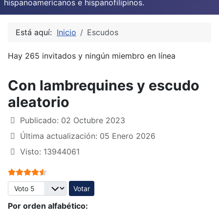
hispanoamericanos e hispanofilipinos.
Está aquí:
Inicio
Escudos
Hay 265 invitados y ningún miembro en línea
Con lambrequines y escudo
aleatorio
Publicado: 02 Octubre 2023
Última actualización: 05 Enero 2026
Visto: 13944061
Ratio:
4.5
/
5
Por favor, vote
Por orden alfabético: