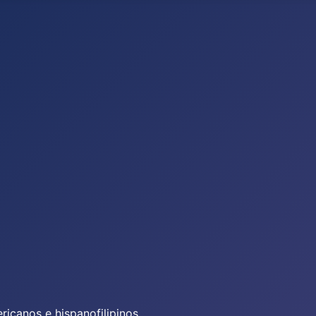
icanos e hispanofilipinos.