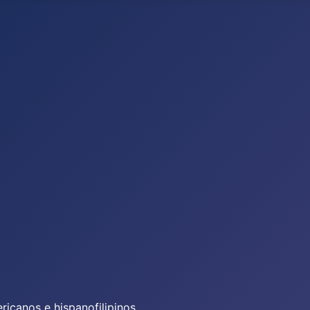
icanos e hispanofilipinos.