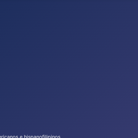
icanos e hispanofilipinos.